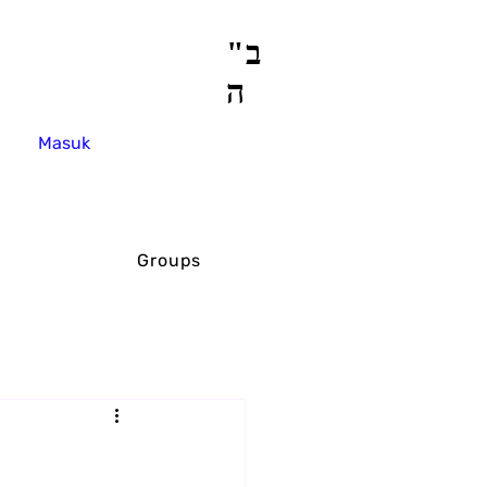
ב"
ה
Masuk
Groups