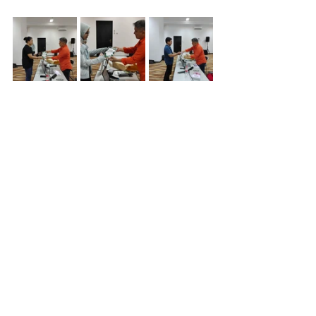
Berita Noahide
Lihat Semua
Postingan Terakhir