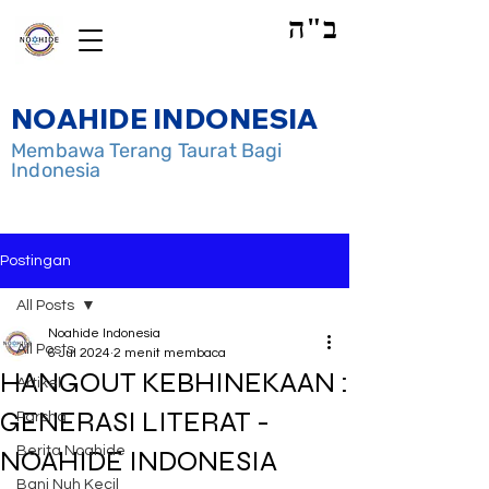
ב"ה
NOAHIDE INDONESIA
Membawa Terang Taurat Bagi
Indonesia
Postingan
All Posts
Noahide Indonesia
All Posts
6 Jul 2024
2 menit membaca
HANGOUT KEBHINEKAAN :
Artikel
GENERASI LITERAT -
Parsha
Berita Noahide
NOAHIDE INDONESIA
Bani Nuh Kecil