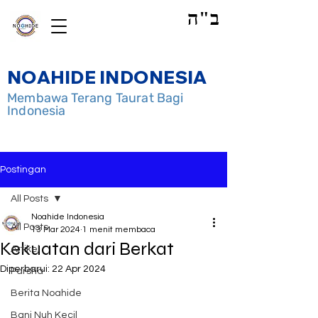
ב"ה
NOAHIDE INDONESIA
Membawa Terang Taurat Bagi
Indonesia
Postingan
All Posts
Noahide Indonesia
All Posts
13 Mar 2024
1 menit membaca
Kekuatan dari Berkat
Artikel
Diperbarui:
22 Apr 2024
Parsha
Berita Noahide
Bani Nuh Kecil