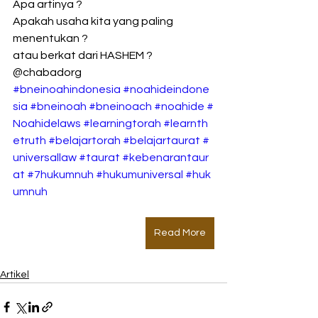
Apa artinya ?
Apakah usaha kita yang paling 
menentukan ?
atau berkat dari HASHEM ?
@chabadorg 
#bneinoahindonesia
#noahideindone
sia
#bneinoah
#bneinoach
#noahide
#
Noahidelaws
#learningtorah
#learnth
etruth
#belajartorah
#belajartaurat
#
universallaw
#taurat
#kebenarantaur
at
#7hukumnuh
#hukumuniversal
#huk
umnuh
Read More
Artikel