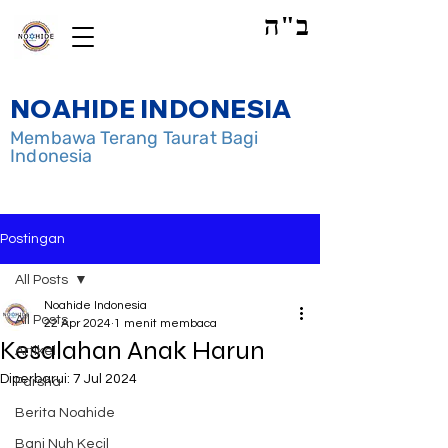
ב"ה
NOAHIDE INDONESIA
Membawa Terang Taurat Bagi
Indonesia
Postingan
All Posts
Noahide Indonesia
All Posts
22 Apr 2024
1 menit membaca
Kesalahan Anak Harun
Artikel
Diperbarui:
7 Jul 2024
Parsha
Berita Noahide
Bani Nuh Kecil