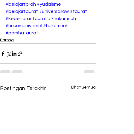
#belajartorah
#yudaisme
#belajartaurat
#universallaw
#taurat
#kebenarantaurat
#7hukumnuh
#hukumuniversal
#hukumnuh
#parshataurat
Parsha
Lihat Semua
Postingan Terakhir