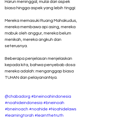
Harun meninggal, mulai dari aspek 
biasa hingga aspek yang lebih tinggi:
Mereka memasuki Ruang Mahakudus, 
mereka membawa api asing, mereka 
mabuk oleh anggur, mereka belum 
menikah, mereka angkuh dan 
seterusnya.
Beberapa penjelasan menjelaskan 
kepada kita, bahwa penyebab dosa 
mereka adalah: menganggap biasa 
TUHAN dan pelayananNya.
@chabadorg
#bneinoahindonesia
#noahideindonesia
#bneinoah
#bneinoach
#noahide
#Noahidelaws
#learningtorah
#learnthetruth