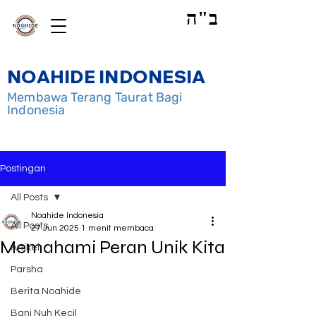
ב"ה
NOAHIDE INDONESIA
Membawa Terang Taurat Bagi
Indonesia
Postingan
All Posts
Noahide Indonesia
All Posts
27 Jun 2025
1 menit membaca
Memahami Peran Unik Kita
Artikel
Parsha
Berita Noahide
Bani Nuh Kecil