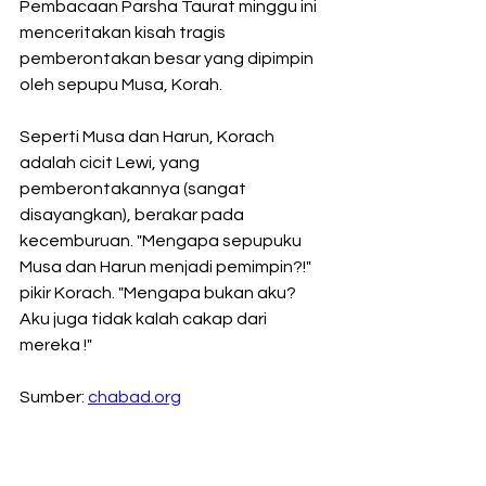
Pembacaan Parsha Taurat minggu ini 
menceritakan kisah tragis 
pemberontakan besar yang dipimpin 
oleh sepupu Musa, Korah.
Seperti Musa dan Harun, Korach 
adalah cicit Lewi, yang 
pemberontakannya (sangat 
disayangkan), berakar pada 
kecemburuan. "Mengapa sepupuku 
Musa dan Harun menjadi pemimpin?!" 
pikir Korach. "Mengapa bukan aku? 
Aku juga tidak kalah cakap dari 
mereka !"
Sumber: 
chabad.org
#bneinoahindonesia
#noahideindonesia
#bneinoah