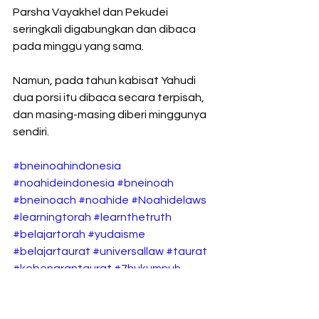
Parsha Vayakhel dan Pekudei 
seringkali digabungkan dan dibaca 
pada minggu yang sama.
Namun, pada tahun kabisat Yahudi 
dua porsi itu dibaca secara terpisah, 
dan masing-masing diberi minggunya 
sendiri.
#bneinoahindonesia
#noahideindonesia
#bneinoah
#bneinoach
#noahide
#Noahidelaws
#learningtorah
#learnthetruth
#belajartorah
#yudaisme
#belajartaurat
#universallaw
#taurat
#kebenarantaurat
#7hukumnuh
#hukumuniversal
#hukumnuh
#parshataurat