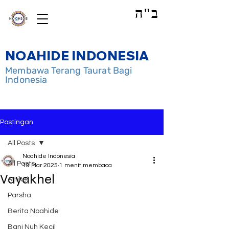
ב"ה
NOAHIDE INDONESIA
Membawa Terang Taurat Bagi
Indonesia
Postingan
All Posts
Noahide Indonesia
All Posts
19 Mar 2025
1 menit membaca
Vayakhel
Artikel
Parsha
Berita Noahide
Bani Nuh Kecil