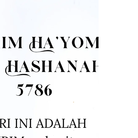
jawab dan komitmen yang harus dipenuhi, tetapi
penting untuk tidak melupakan fakta bahwa ini
hanyalah sarana, bukan tujuan akhir. source:
chabad.org #bneinoahindonesia
#noahideindonesia #bneinoah #bneinoach
#noahide #Noahidelaws #learningtorah
#learnthetruth #belajartorah #yudaisme
#belajartaurat #universallaw #taurat
#kebenarantaura