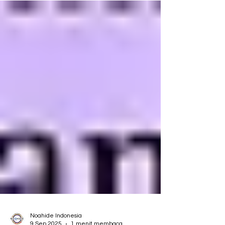
Paparan kekerasan di media, termasuk televisi,
film, musik, dan video game, menimbulkan risiko
signifikan terhadap kesehatan anak-anak...