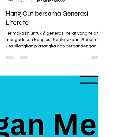
Noahide Indonesia
24 Jul
1 menit membaca
Hang Out bersama Generasi
Literate
Terimakasih untuk @generasiliterat yang telah
mengadakan Hang out Kebhinekaan. Bersama
kita hilangkan prasangka dan bergandengan
bersama membangun negeri tercinta.
#bneinoahindonesia #noahideindonesia
#bneinoah #bneinoach #noahide #Noahidelaws
#learningtorah #learnthetruth #belajartorah
#yudaisme #belajartaurat #universallaw #taurat
#kebenarantaurat #7hukumnuh #jutuhhukumnuh
#hukumuniversal #hukumnuh