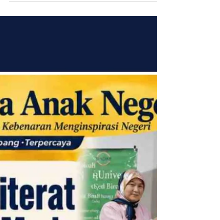
#learningtorah #learnthetruth #belajartorah
#yudaisme #belajartaurat #universallaw #taurat
#kebenarantaurat #7hukumnuh #jutuhhukumnuh
#hukumuniversal #hukumnuh