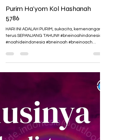
Noahide Indonesia
3 Mar
1 menit membaca
Purim Ha’yom Kol Hashanah
5786
HARI INI ADALAH PURIM, sukacita, kemenangan
terus SEPANJANG TAHUN!! #bneinoahindonesia
#noahideindonesia #bneinoah #bneinoach
#noahide #Noahidelaws #learningtorah
#learnthetruth #belajartorah #yudaisme
#belajartaurat #universallaw #taurat
#kebenarantaurat #7hukumnuh #jutuhhukumnuh
#hukumuniversal #hukumnuh #parshataurat