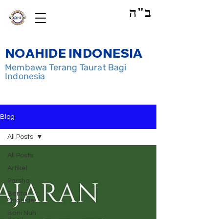
ב"ה
NOAHIDE INDONESIA
Membawa Terang Taurat Bagi
Indonesia
Blog
All Posts
All Posts
Artikel
Parsha
Berita
Noahide
Bani Nuh