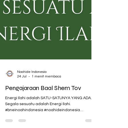
Noahide Indonesia
24 Jul
1 menit membaca
Pengajaraan Baal Shem Tov
Energi Ilahi adalah SATU-SATUNYA YANG ADA.
Segala sesuatu adalah Energi Ilahi.
#bneinoahindonesia #noahideindonesia
#bneinoah #bneinoach #noahide #Noahidelaws